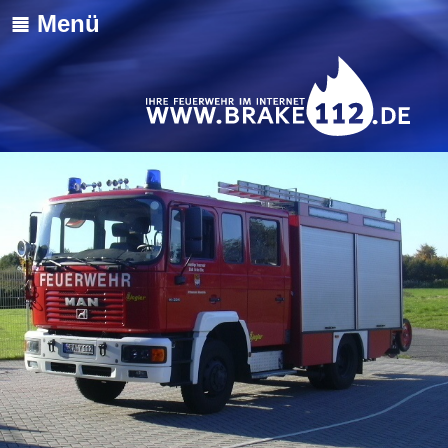
≣ Menü